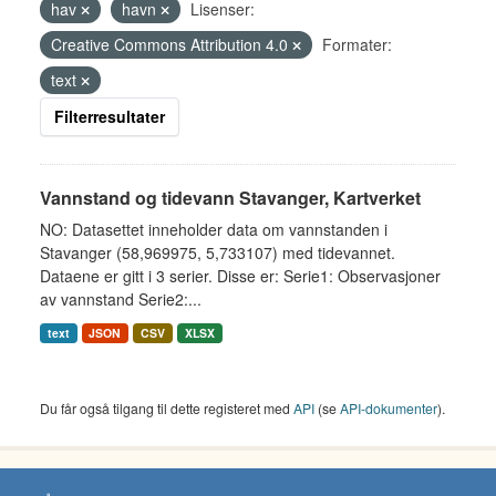
hav
havn
Lisenser:
Creative Commons Attribution 4.0
Formater:
text
Filterresultater
Vannstand og tidevann Stavanger, Kartverket
NO: Datasettet inneholder data om vannstanden i
Stavanger (58,969975, 5,733107) med tidevannet.
Dataene er gitt i 3 serier. Disse er: Serie1: Observasjoner
av vannstand Serie2:...
text
JSON
CSV
XLSX
Du får også tilgang til dette registeret med
API
(se
API-dokumenter
).