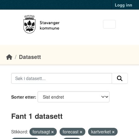
Skip to main content
Logg inn
Datasett
Sorter etter
Fant 1 datasett
Stikkord:
forutsagt
forecast
kartverket