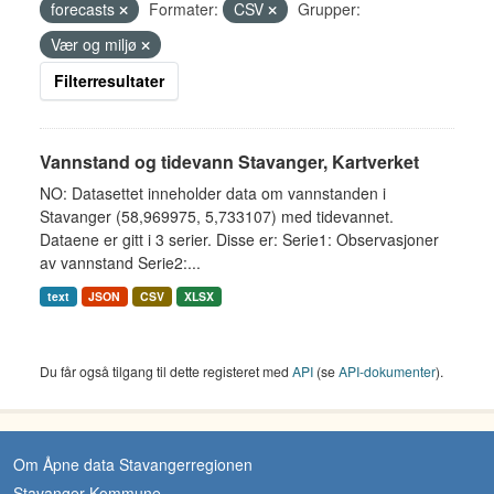
forecasts
Formater:
CSV
Grupper:
Vær og miljø
Filterresultater
Vannstand og tidevann Stavanger, Kartverket
NO: Datasettet inneholder data om vannstanden i
Stavanger (58,969975, 5,733107) med tidevannet.
Dataene er gitt i 3 serier. Disse er: Serie1: Observasjoner
av vannstand Serie2:...
text
JSON
CSV
XLSX
Du får også tilgang til dette registeret med
API
(se
API-dokumenter
).
Om Åpne data Stavangerregionen
Stavanger Kommune