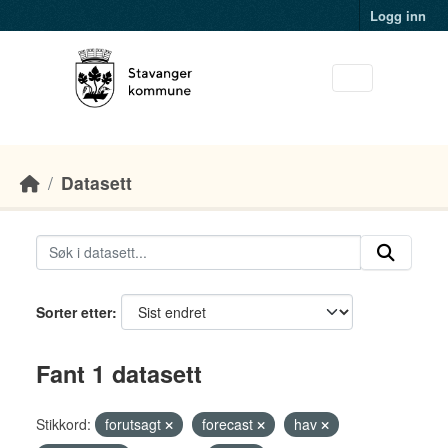
Skip to main content
Logg inn
Datasett
Sorter etter
Fant 1 datasett
Stikkord:
forutsagt
forecast
hav