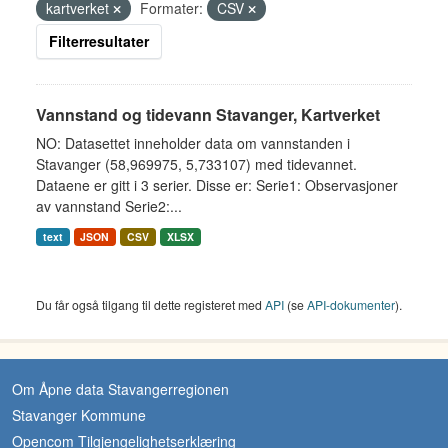
kartverket
Formater:
CSV
Filterresultater
Vannstand og tidevann Stavanger, Kartverket
NO: Datasettet inneholder data om vannstanden i
Stavanger (58,969975, 5,733107) med tidevannet.
Dataene er gitt i 3 serier. Disse er: Serie1: Observasjoner
av vannstand Serie2:...
text
JSON
CSV
XLSX
Du får også tilgang til dette registeret med
API
(se
API-dokumenter
).
Om Åpne data Stavangerregionen
Stavanger Kommune
Opencom Tilgjengelighetserklæring