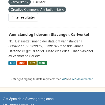
kartverket
Lisenser:
Creative Commons Attribution 4.0
Filterresultater
Vannstand og tidevann Stavanger, Kartverket
NO: Datasettet inneholder data om vannstanden i
Stavanger (58,969975, 5,733107) med tidevannet.
Dataene er gitt i 3 serier. Disse er: Serie1: Observasjoner
av vannstand Serie2:...
text
JSON
CSV
XLSX
Du får også tilgang til dette registeret med
API
(se
API-dokumenter
).
Om Åpne data Stavangerregionen
Stavanger Kommune