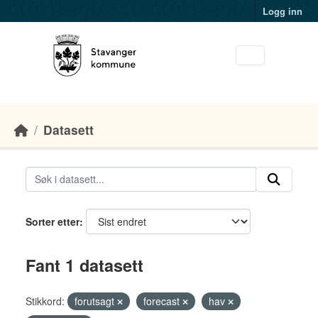
Skip to main content
Logg inn
Datasett
Sorter etter
Fant 1 datasett
Stikkord:
forutsagt
forecast
hav