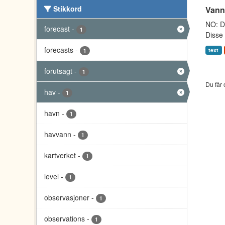
Stikkord
Vann
NO: Da
forecast
-
1
Disse 
forecasts
-
text
1
forutsagt
-
1
Du får 
hav
-
1
havn
-
1
havvann
-
1
kartverket
-
1
level
-
1
observasjoner
-
1
observations
-
1