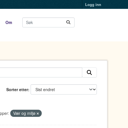
Logg inn
Om
Sorter etter
pper:
Vær og miljø