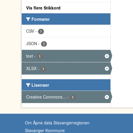
Vis flere Stikkord
Formater
CSV
-
1
JSON
-
1
text
-
1
XLSX
-
1
Lisenser
Creative Commons...
-
1
Om Åpne data Stavangerregionen
Stavanger Kommune