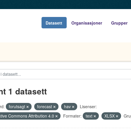
Datasett
Organisasjoner
Grupper
nt 1 datasett
rd:
forutsagt
forecast
hav
Lisenser:
tive Commons Attribution 4.0
Formater:
text
XLSX
Gru