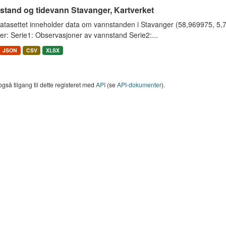
stand og tidevann Stavanger, Kartverket
tasettet inneholder data om vannstanden i Stavanger (58,969975, 5,733
er: Serie1: Observasjoner av vannstand Serie2:...
JSON
CSV
XLSX
også tilgang til dette registeret med
API
(se
API-dokumenter
).