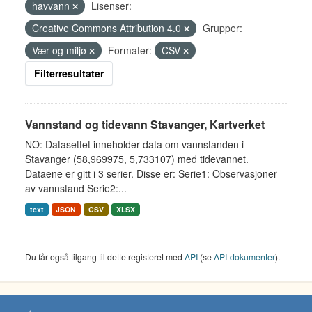
havvann
Lisenser:
Creative Commons Attribution 4.0
Grupper:
Vær og miljø
Formater:
CSV
Filterresultater
Vannstand og tidevann Stavanger, Kartverket
NO: Datasettet inneholder data om vannstanden i
Stavanger (58,969975, 5,733107) med tidevannet.
Dataene er gitt i 3 serier. Disse er: Serie1: Observasjoner
av vannstand Serie2:...
text
JSON
CSV
XLSX
Du får også tilgang til dette registeret med
API
(se
API-dokumenter
).