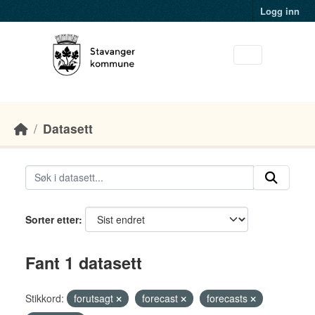
Skip to main content
Logg inn
Datasett
Sorter etter
Fant 1 datasett
Stikkord:
forutsagt
forecast
forecasts