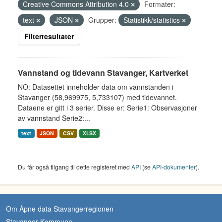
Creative Commons Attribution 4.0
Formater:
text
JSON
Grupper:
Statistikk/statistics
Filterresultater
Vannstand og tidevann Stavanger, Kartverket
NO: Datasettet inneholder data om vannstanden i
Stavanger (58,969975, 5,733107) med tidevannet.
Dataene er gitt i 3 serier. Disse er: Serie1: Observasjoner
av vannstand Serie2:...
text
JSON
CSV
XLSX
Du får også tilgang til dette registeret med
API
(se
API-dokumenter
).
Om Åpne data Stavangerregionen
Stavanger Kommune