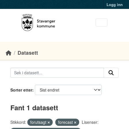
Skip to main content
Logg inn
Datasett
Sorter etter
Fant 1 datasett
Stikkord:
forutsagt
forecast
Lisenser: