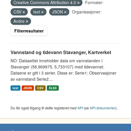
Creative Commons Attribution 4.0
Formater:
CSV
text
JSON
Organisasjoner:
Andre
Filterresultater
Vannstand og tidevann Stavanger, Kartverket
NO: Datasettet inneholder data om vannstanden i
Stavanger (58,969975, 5,733107) med tidevannet.
Dataene er gitt i 3 serier. Disse er: Serie1: Observasjoner
av vannstand Serie2:...
text
JSON
CSV
XLSX
Du får også tilgang til dette registeret med
API
(se
API-dokumenter
).