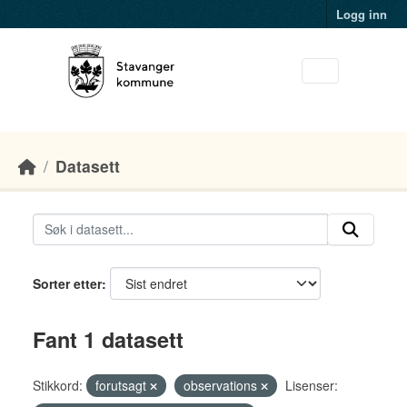
Skip to main content
Logg inn
Datasett
Sorter etter
Fant 1 datasett
Stikkord:
forutsagt
observations
Lisenser: