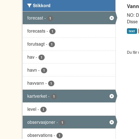
Stikkord
Vann
NO: Da
forecast
-
1
Disse 
forecasts
-
text
1
forutsagt
-
1
Du får 
hav
-
1
havn
-
1
havvann
-
1
kartverket
-
1
level
-
1
observasjoner
-
1
observations
-
1