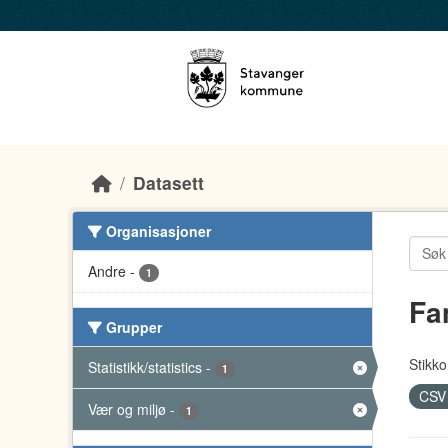
Skip to main content
Datasett
Organisasjoner
Andre
-
1
Fa
Grupper
Stikko
Statistikk/statistics
-
1
CS
Vær og miljø
-
1