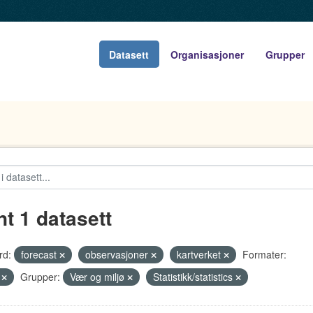
Datasett
Organisasjoner
Grupper
nt 1 datasett
rd:
forecast
observasjoner
kartverket
Formater:
V
Grupper:
Vær og miljø
Statistikk/statistics