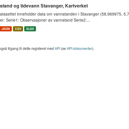
stand og tidevann Stavanger, Kartverket
tasettet inneholder data om vannstanden i Stavanger (58,969975, 5,733
er: Serie1: Observasjoner av vannstand Serie2:...
JSON
CSV
XLSX
også tilgang til dette registeret med
API
(se
API-dokumenter
).