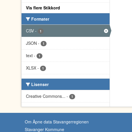
Vis flere Stikkord
Formater
CSV
-
1
JSON
-
1
text
-
1
XLSX
-
1
Lisenser
Creative Commons...
-
1
Om Åpne data Stavangerregionen
Stavanger Kommune