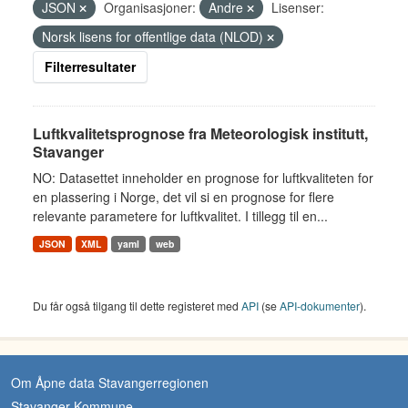
JSON
Organisasjoner:
Andre
Lisenser:
Norsk lisens for offentlige data (NLOD)
Filterresultater
Luftkvalitetsprognose fra Meteorologisk institutt,
Stavanger
NO: Datasettet inneholder en prognose for luftkvaliteten for
en plassering i Norge, det vil si en prognose for flere
relevante parametere for luftkvalitet. I tillegg til en...
JSON
XML
yaml
web
Du får også tilgang til dette registeret med
API
(se
API-dokumenter
).
Om Åpne data Stavangerregionen
Stavanger Kommune