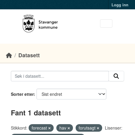
Skip to main content
Logg inn
Datasett
Sorter etter
Fant 1 datasett
Stikkord:
forecast
hav
forutsagt
Lisenser: