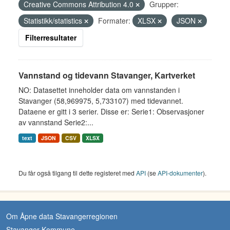
Creative Commons Attribution 4.0
Grupper:
Statistikk/statistics
Formater:
XLSX
JSON
Filterresultater
Vannstand og tidevann Stavanger, Kartverket
NO: Datasettet inneholder data om vannstanden i
Stavanger (58,969975, 5,733107) med tidevannet.
Dataene er gitt i 3 serier. Disse er: Serie1: Observasjoner
av vannstand Serie2:...
text
JSON
CSV
XLSX
Du får også tilgang til dette registeret med
API
(se
API-dokumenter
).
Om Åpne data Stavangerregionen
Stavanger Kommune