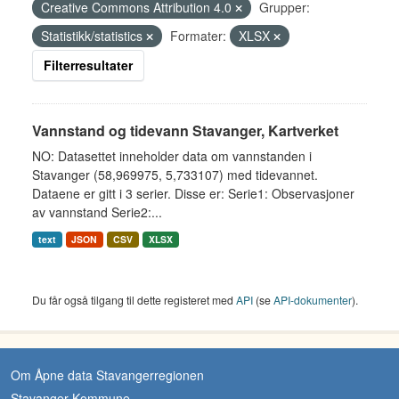
Creative Commons Attribution 4.0
Grupper:
Statistikk/statistics
Formater:
XLSX
Filterresultater
Vannstand og tidevann Stavanger, Kartverket
NO: Datasettet inneholder data om vannstanden i
Stavanger (58,969975, 5,733107) med tidevannet.
Dataene er gitt i 3 serier. Disse er: Serie1: Observasjoner
av vannstand Serie2:...
text
JSON
CSV
XLSX
Du får også tilgang til dette registeret med
API
(se
API-dokumenter
).
Om Åpne data Stavangerregionen
Stavanger Kommune