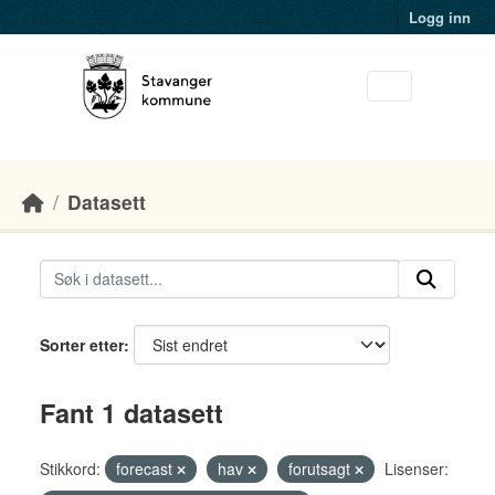
Skip to main content
Logg inn
Datasett
Sorter etter
Fant 1 datasett
Stikkord:
forecast
hav
forutsagt
Lisenser: