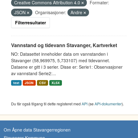
Creative Commons Attribution 4.0
Formater:
JSON
Organisasjoner:
Andre
Filterresultater
Vannstand og tidevann Stavanger, Kartverket
NO: Datasettet inneholder data om vannstanden i
Stavanger (58,969975, 5,733107) med tidevannet.
Dataene er gitt i 3 serier. Disse er: Serie1: Observasjoner
av vannstand Serie2:...
text
JSON
CSV
XLSX
Du får også tilgang til dette registeret med
API
(se
API-dokumenter
).
Om Åpne data Stavangerregionen
Stavanger Kommune