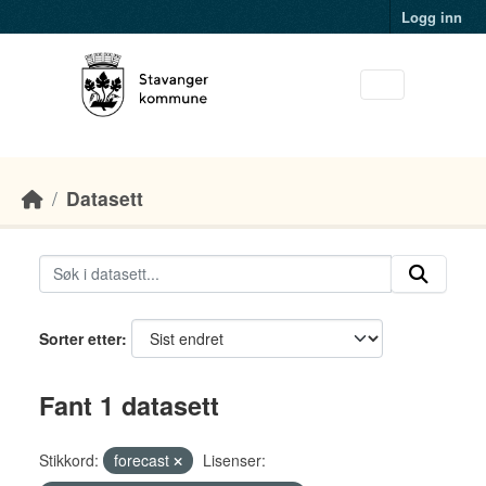
Skip to main content
Logg inn
Datasett
Sorter etter
Fant 1 datasett
Stikkord:
forecast
Lisenser: