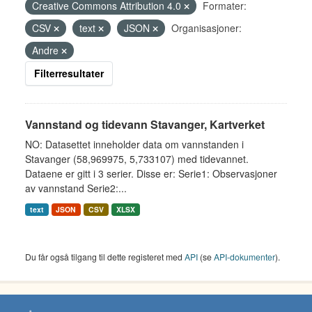
Creative Commons Attribution 4.0
Formater:
CSV
text
JSON
Organisasjoner:
Andre
Filterresultater
Vannstand og tidevann Stavanger, Kartverket
NO: Datasettet inneholder data om vannstanden i
Stavanger (58,969975, 5,733107) med tidevannet.
Dataene er gitt i 3 serier. Disse er: Serie1: Observasjoner
av vannstand Serie2:...
text
JSON
CSV
XLSX
Du får også tilgang til dette registeret med
API
(se
API-dokumenter
).