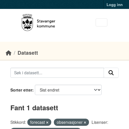
Skip to main content
Logg inn
Datasett
Sorter etter
Fant 1 datasett
Stikkord:
forecast
observasjoner
Lisenser: