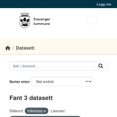
Skip to main content
Logg inn
Datasett
Sorter etter
Fant 3 datasett
Stikkord:
folkedata
Lisenser: