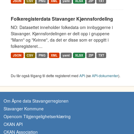
JSON
CSV
PNG
XML
yaml
XLSX
ZIP
TXT
Folkeregisterdata Stavanger Kjønnsfordeling
NO: Datasettet inneholder folkedata om innbyggerne i
Stavanger. Kjønnsfordelingen er delt opp i gruppene
"Mann" og "Kvinne", da det er disse som er oppgitt i
folkeregisteret....
JSON
CSV
PNG
XML
yaml
XLSX
ZIP
TXT
Du får også tilgang til dette registeret med
API
(se
API-dokumenter
).
Om Åpne data Stavangerregionen
Stavanger Kommune
Opencom Tilgjengelighetserklæring
CKAN API
CKAN Association