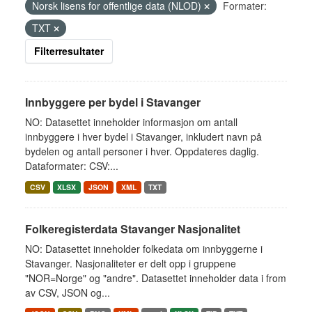
Norsk lisens for offentlige data (NLOD)
Formater:
TXT
Filterresultater
Innbyggere per bydel i Stavanger
NO: Datasettet inneholder informasjon om antall
innbyggere i hver bydel i Stavanger, inkludert navn på
bydelen og antall personer i hver. Oppdateres daglig.
Dataformater: CSV:...
CSV
XLSX
JSON
XML
TXT
Folkeregisterdata Stavanger Nasjonalitet
NO: Datasettet inneholder folkedata om innbyggerne i
Stavanger. Nasjonaliteter er delt opp i gruppene
"NOR=Norge" og "andre". Datasettet inneholder data i from
av CSV, JSON og...