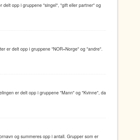
delt opp i gruppene "singel", "gift eller partner" og
eter er delt opp i gruppene "NOR=Norge" og "andre".
elingen er delt opp i gruppene "Mann" og "Kvinne", da
 fornavn og summeres opp i antall. Grupper som er