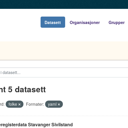
Datasett
Organisasjoner
Grupper
nt 5 datasett
rd:
folke
Formater:
yaml
registerdata Stavanger Sivilstand