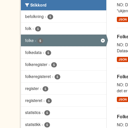
NO: Da
Stikkord
"ukjen
befolkning
-
5
JSON
folk
-
5
Folke
folke
-
5
NO: Da
Datase
folkedata
-
5
JSON
folkeregister
-
5
Folk
folkeregisteret
-
5
NO: Da
register
-
5
det er
JSON
registeret
-
5
statistics
-
5
Folk
statistikk
-
NO: Da
5