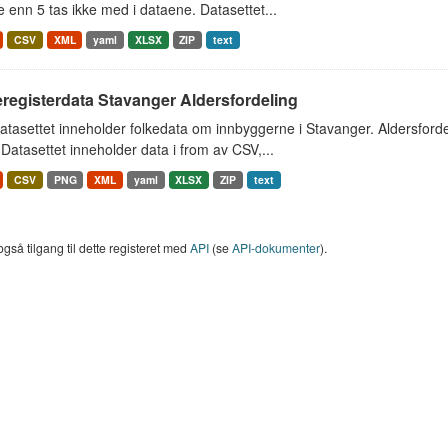
 enn 5 tas ikke med i dataene. Datasettet...
CSV
XML
yaml
XLSX
ZIP
text
registerdata Stavanger Aldersfordeling
tasettet inneholder folkedata om innbyggerne i Stavanger. Aldersfordel
Datasettet inneholder data i from av CSV,...
CSV
PNG
XML
yaml
XLSX
ZIP
text
også tilgang til dette registeret med
API
(se
API-dokumenter
).