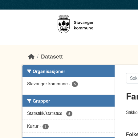
Skip to main content
Datasett
Organisasjoner
Stavanger kommune
-
5
Fa
Grupper
Stikko
Statistikk/statistics
-
5
Kultur
-
1
Folke