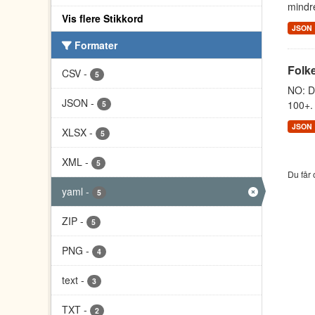
mindre
Vis flere Stikkord
JSON
Formater
Folke
CSV
-
5
NO: Da
JSON
-
100+. 
5
JSON
XLSX
-
5
XML
-
5
Du får 
yaml
-
5
ZIP
-
5
PNG
-
4
text
-
3
TXT
-
2