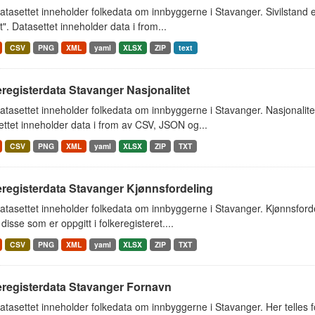
tasettet inneholder folkedata om innbyggerne i Stavanger. Sivilstand er 
t". Datasettet inneholder data i from...
CSV
PNG
XML
yaml
XLSX
ZIP
text
registerdata Stavanger Nasjonalitet
tasettet inneholder folkedata om innbyggerne i Stavanger. Nasjonalit
ttet inneholder data i from av CSV, JSON og...
CSV
PNG
XML
yaml
XLSX
ZIP
TXT
eregisterdata Stavanger Kjønnsfordeling
tasettet inneholder folkedata om innbyggerne i Stavanger. Kjønnsford
 disse som er oppgitt i folkeregisteret....
CSV
PNG
XML
yaml
XLSX
ZIP
TXT
eregisterdata Stavanger Fornavn
tasettet inneholder folkedata om innbyggerne i Stavanger. Her telles