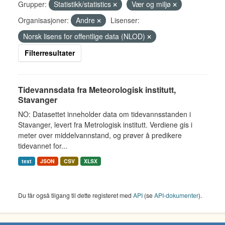
Grupper:
Statistikk/statistics
Vær og miljø
Organisasjoner:
Andre
Lisenser:
Norsk lisens for offentlige data (NLOD)
Filterresultater
Tidevannsdata fra Meteorologisk institutt,
Stavanger
NO: Datasettet inneholder data om tidevannsstanden i
Stavanger, levert fra Metrologisk institutt. Verdiene gis i
meter over middelvannstand, og prøver å predikere
tidevannet for...
text
JSON
CSV
XLSX
Du får også tilgang til dette registeret med
API
(se
API-dokumenter
).