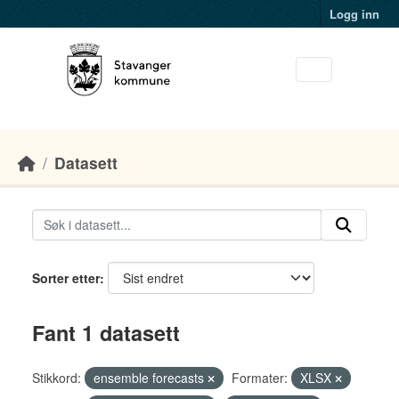
Skip to main content
Logg inn
Datasett
Sorter etter
Fant 1 datasett
Stikkord:
ensemble forecasts
Formater:
XLSX