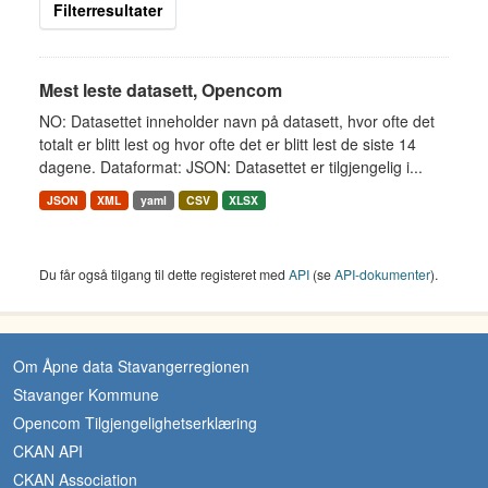
Filterresultater
Mest leste datasett, Opencom
NO: Datasettet inneholder navn på datasett, hvor ofte det
totalt er blitt lest og hvor ofte det er blitt lest de siste 14
dagene. Dataformat: JSON: Datasettet er tilgjengelig i...
JSON
XML
yaml
CSV
XLSX
Du får også tilgang til dette registeret med
API
(se
API-dokumenter
).
Om Åpne data Stavangerregionen
Stavanger Kommune
Opencom Tilgjengelighetserklæring
CKAN API
CKAN Association