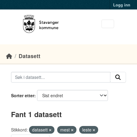
Skip to main content
Logg inn
Datasett
Sorter etter
Fant 1 datasett
Stikkord:
datasett
mest
leste