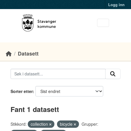
Skip to main content
Logg inn
Datasett
Sorter etter
Fant 1 datasett
Stikkord:
collection
bicycle
Grupper: