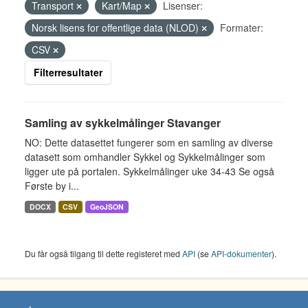
Transport
Kart/Map
Lisenser:
Norsk lisens for offentlige data (NLOD)
Formater:
CSV
Filterresultater
Samling av sykkelmålinger Stavanger
NO: Dette datasettet fungerer som en samling av diverse
datasett som omhandler Sykkel og Sykkelmålinger som
ligger ute på portalen. Sykkelmålinger uke 34-43 Se også
Første by i...
DOCX
CSV
GeoJSON
Du får også tilgang til dette registeret med
API
(se
API-dokumenter
).