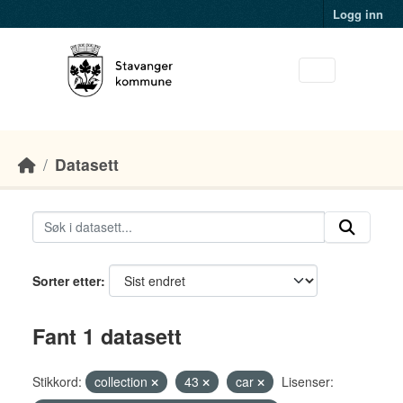
Skip to main content
Logg inn
Datasett
Sorter etter
Fant 1 datasett
Stikkord:
collection
43
car
Lisenser: