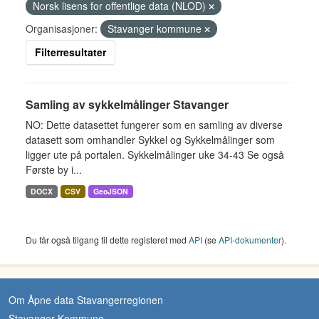
Norsk lisens for offentlige data (NLOD)
Organisasjoner:
Stavanger kommune
Filterresultater
Samling av sykkelmålinger Stavanger
NO: Dette datasettet fungerer som en samling av diverse
datasett som omhandler Sykkel og Sykkelmålinger som
ligger ute på portalen. Sykkelmålinger uke 34-43 Se også
Første by i...
DOCX
CSV
GeoJSON
Du får også tilgang til dette registeret med
API
(se
API-dokumenter
).
Om Åpne data Stavangerregionen
Stavanger Kommune