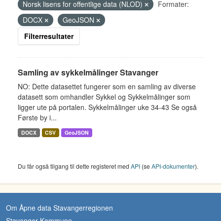
Norsk lisens for offentlige data (NLOD)
Formater:
DOCX
GeoJSON
Filterresultater
Samling av sykkelmålinger Stavanger
NO: Dette datasettet fungerer som en samling av diverse
datasett som omhandler Sykkel og Sykkelmålinger som
ligger ute på portalen. Sykkelmålinger uke 34-43 Se også
Første by i...
DOCX
CSV
GeoJSON
Du får også tilgang til dette registeret med
API
(se
API-dokumenter
).
Om Åpne data Stavangerregionen
Stavanger Kommune