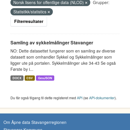
Norsk lisens for offentlige data (NLOD)
Grupper:
Statistikk/statistics
Filterresultater
Samling av sykkelmålinger Stavanger
NO: Dette datasettet fungerer som en samling av diverse
datasett som omhandler Sykkel og Sykkelmålinger som
ligger ute på portalen. Sykkelmålinger uke 34-43 Se også
Første by i...
DOCX
CSV
GeoJSON
Du får også tilgang til dette registeret med
API
(se
API-dokumenter
).
Om Åpne data Stavangerregionen
Stavanger Kommune