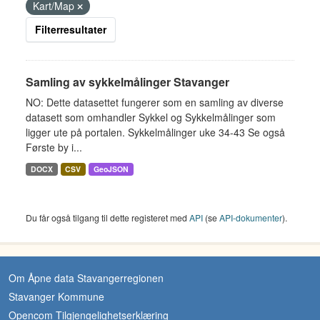
Kart/Map
Filterresultater
Samling av sykkelmålinger Stavanger
NO: Dette datasettet fungerer som en samling av diverse
datasett som omhandler Sykkel og Sykkelmålinger som
ligger ute på portalen. Sykkelmålinger uke 34-43 Se også
Første by i...
DOCX
CSV
GeoJSON
Du får også tilgang til dette registeret med
API
(se
API-dokumenter
).
Om Åpne data Stavangerregionen
Stavanger Kommune
Opencom Tilgjengelighetserklæring