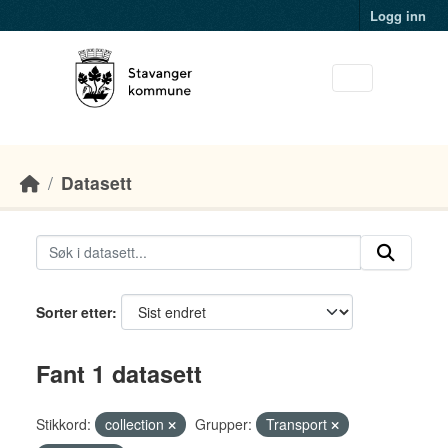
Skip to main content
Logg inn
Datasett
Sorter etter
Fant 1 datasett
Stikkord:
collection
Grupper:
Transport