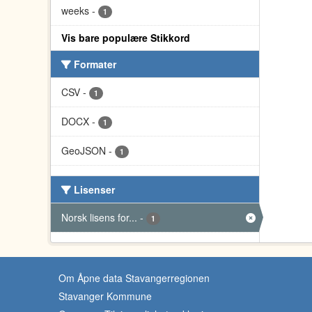
weeks
-
1
Vis bare populære Stikkord
Formater
CSV
-
1
DOCX
-
1
GeoJSON
-
1
Lisenser
Norsk lisens for...
-
1
Om Åpne data Stavangerregionen
Stavanger Kommune