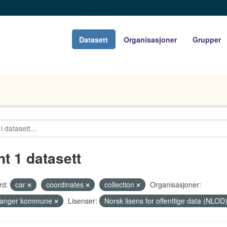
Datasett
Organisasjoner
Grupper
nt 1 datasett
rd:
car
coordinates
collection
Organisasjoner:
vanger kommune
Lisenser:
Norsk lisens for offentlige data (NLOD