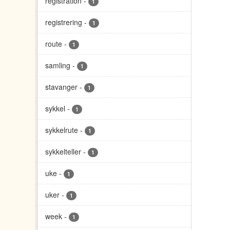
registration
-
1
registrering
-
1
route
-
1
samling
-
1
stavanger
-
1
sykkel
-
1
sykkelrute
-
1
sykkelteller
-
1
uke
-
1
uker
-
1
week
-
1