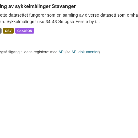
ing av sykkelmålinger Stavanger
ette datasettet fungerer som en samling av diverse datasett som omha
en. Sykkelmålinger uke 34-43 Se også Første by i...
CSV
GeoJSON
også tilgang til dette registeret med
API
(se
API-dokumenter
).