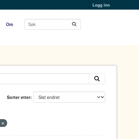
Logg inn
Om
Sorter etter
)