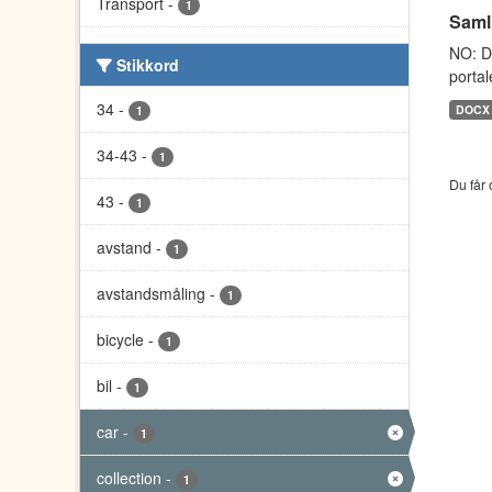
Transport
-
1
Saml
NO: D
Stikkord
portal
34
-
DOCX
1
34-43
-
1
Du får 
43
-
1
avstand
-
1
avstandsmåling
-
1
bicycle
-
1
bil
-
1
car
-
1
collection
-
1