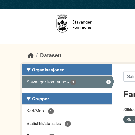
Skip to main content
Datasett
Organisasjoner
Stavanger kommune
-
1
Fa
Grupper
Stikko
Kart/Map
-
1
Sta
Statistikk/statistics
-
1