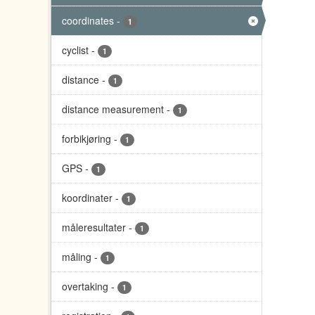
coordinates
-
1
cyclist
-
1
distance
-
1
distance measurement
-
1
forbikjøring
-
1
GPS
-
1
koordinater
-
1
måleresultater
-
1
måling
-
1
overtaking
-
1