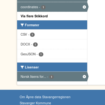
coordinates
-
1
Vis flere Stikkord
Formater
CSV
-
1
DOCX
-
1
GeoJSON
-
1
Lisenser
Norsk lisens for...
-
1
Om Åpne data Stavangerregionen
Stavanger Kommune