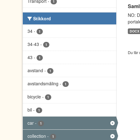
Transport
-
1
Saml
NO: D
Stikkord
portal
34
-
DOCX
1
34-43
-
1
Du får 
43
-
1
avstand
-
1
avstandsmåling
-
1
bicycle
-
1
bil
-
1
car
-
1
collection
-
1