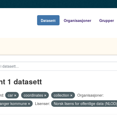
Datasett
Organisasjoner
Grupper
nt 1 datasett
rd:
car
coordinates
collection
Organisasjoner:
vanger kommune
Lisenser:
Norsk lisens for offentlige data (NLOD