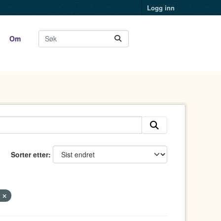
Logg inn
Om
Sorter etter
)