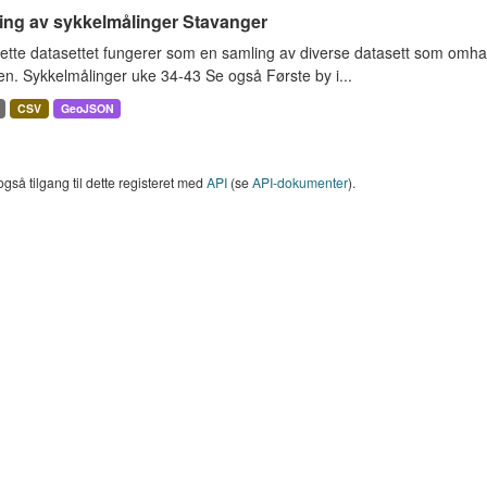
ing av sykkelmålinger Stavanger
ette datasettet fungerer som en samling av diverse datasett som omha
en. Sykkelmålinger uke 34-43 Se også Første by i...
CSV
GeoJSON
også tilgang til dette registeret med
API
(se
API-dokumenter
).