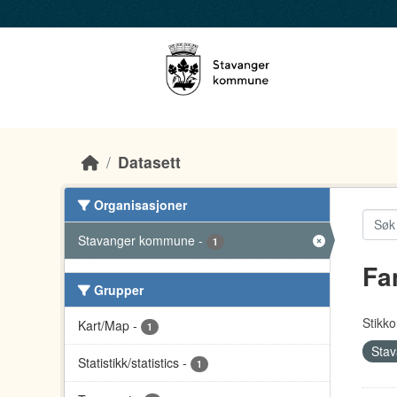
Skip to main content
Datasett
Organisasjoner
Stavanger kommune
-
1
Fa
Grupper
Stikko
Kart/Map
-
1
Sta
Statistikk/statistics
-
1