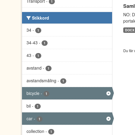
Transport
-
1
Saml
NO: D
Stikkord
portal
34
-
DOCX
1
34-43
-
1
Du får 
43
-
1
avstand
-
1
avstandsmåling
-
1
bicycle
-
1
bil
-
1
car
-
1
collection
-
1