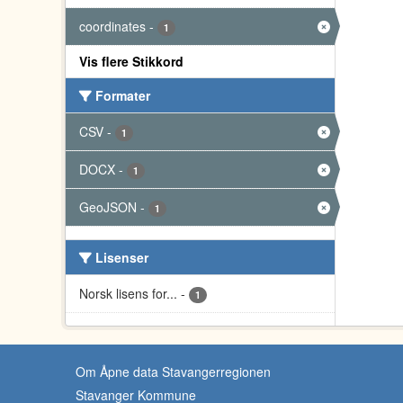
coordinates
-
1
Vis flere Stikkord
Formater
CSV
-
1
DOCX
-
1
GeoJSON
-
1
Lisenser
Norsk lisens for...
-
1
Om Åpne data Stavangerregionen
Stavanger Kommune