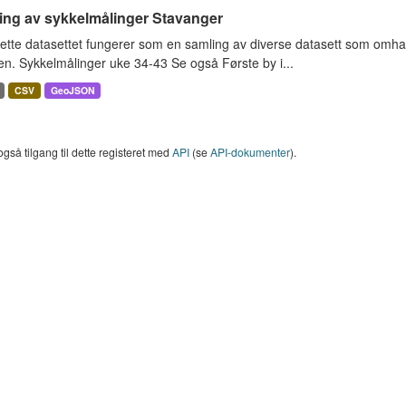
ing av sykkelmålinger Stavanger
ette datasettet fungerer som en samling av diverse datasett som omha
en. Sykkelmålinger uke 34-43 Se også Første by i...
CSV
GeoJSON
også tilgang til dette registeret med
API
(se
API-dokumenter
).