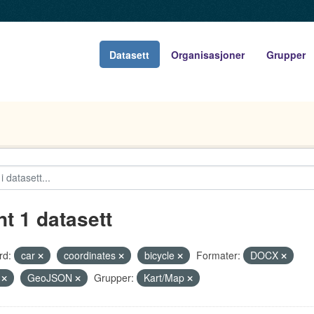
Datasett
Organisasjoner
Grupper
nt 1 datasett
rd:
car
coordinates
bicycle
Formater:
DOCX
V
GeoJSON
Grupper:
Kart/Map