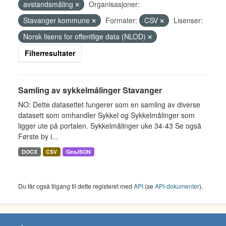
avstandsmåling
Organisasjoner:
Stavanger kommune
Formater:
CSV
Lisenser:
Norsk lisens for offentlige data (NLOD)
Filterresultater
Samling av sykkelmålinger Stavanger
NO: Dette datasettet fungerer som en samling av diverse
datasett som omhandler Sykkel og Sykkelmålinger som
ligger ute på portalen. Sykkelmålinger uke 34-43 Se også
Første by i...
DOCX
CSV
GeoJSON
Du får også tilgang til dette registeret med
API
(se
API-dokumenter
).