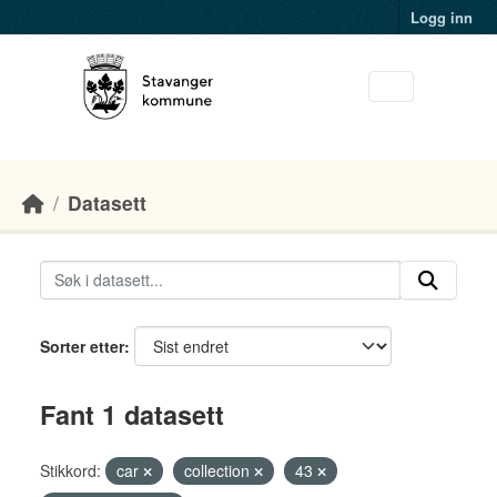
Skip to main content
Logg inn
Datasett
Sorter etter
Fant 1 datasett
Stikkord:
car
collection
43