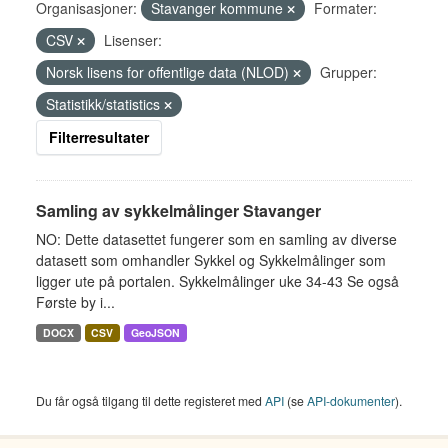
Organisasjoner:
Stavanger kommune
Formater:
CSV
Lisenser:
Norsk lisens for offentlige data (NLOD)
Grupper:
Statistikk/statistics
Filterresultater
Samling av sykkelmålinger Stavanger
NO: Dette datasettet fungerer som en samling av diverse
datasett som omhandler Sykkel og Sykkelmålinger som
ligger ute på portalen. Sykkelmålinger uke 34-43 Se også
Første by i...
DOCX
CSV
GeoJSON
Du får også tilgang til dette registeret med
API
(se
API-dokumenter
).