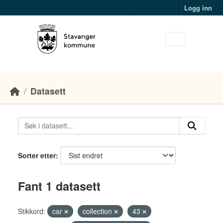
Skip to main content
Logg inn
Datasett
Sorter etter
Fant 1 datasett
Stikkord:
car
collection
43