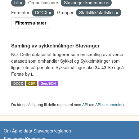
bil
Organisasjoner:
Stavanger kommune
Formater:
DOCX
Grupper:
Statistikk/statistics
Filterresultater
Samling av sykkelmålinger Stavanger
NO: Dette datasettet fungerer som en samling av diverse
datasett som omhandler Sykkel og Sykkelmålinger som
ligger ute på portalen. Sykkelmålinger uke 34-43 Se også
Første by i...
DOCX
CSV
GeoJSON
Du får også tilgang til dette registeret med
API
(se
API-dokumenter
).
Om Åpne data Stavangerregionen
Stavanger Kommune