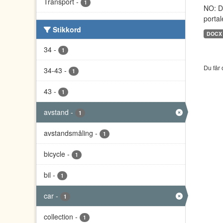
Transport
-
1
NO: D
portal
Stikkord
DOCX
34
-
1
Du får 
34-43
-
1
43
-
1
avstand
-
1
avstandsmåling
-
1
bicycle
-
1
bil
-
1
car
-
1
collection
-
1