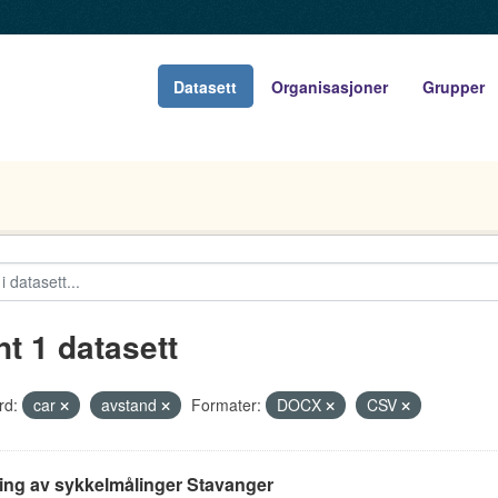
Datasett
Organisasjoner
Grupper
nt 1 datasett
rd:
car
avstand
Formater:
DOCX
CSV
ing av sykkelmålinger Stavanger