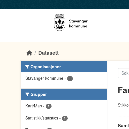
Skip to main content
Datasett
Organisasjoner
Stavanger kommune
-
1
Fa
Grupper
Stikko
Kart/Map
-
1
Statistikk/statistics
-
1
Saml