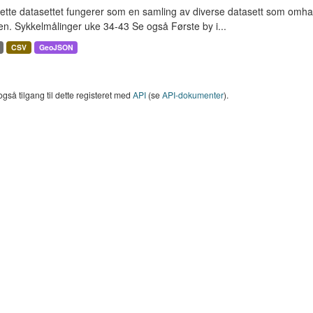
ette datasettet fungerer som en samling av diverse datasett som omha
en. Sykkelmålinger uke 34-43 Se også Første by i...
CSV
GeoJSON
også tilgang til dette registeret med
API
(se
API-dokumenter
).