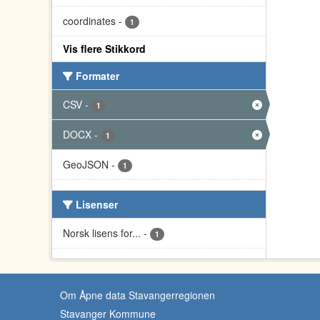
coordinates
-
1
Vis flere Stikkord
Formater
CSV
-
1
DOCX
-
1
GeoJSON
-
1
Lisenser
Norsk lisens for...
-
1
Om Åpne data Stavangerregionen
Stavanger Kommune