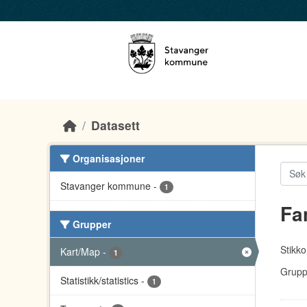
Skip to main content
Datasett
Organisasjoner
Stavanger kommune
-
1
Fa
Grupper
Stikko
Kart/Map
-
1
Grupp
Statistikk/statistics
-
1