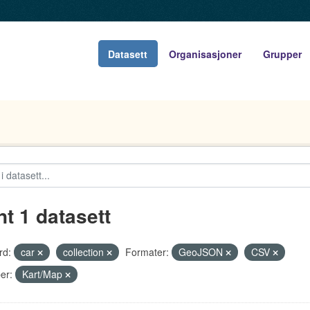
Datasett
Organisasjoner
Grupper
nt 1 datasett
rd:
car
collection
Formater:
GeoJSON
CSV
er:
Kart/Map