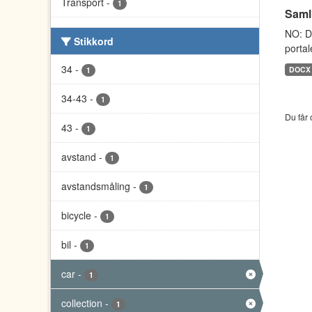
Transport
-
1
Saml
NO: D
Stikkord
portal
34
-
DOCX
1
34-43
-
1
Du får 
43
-
1
avstand
-
1
avstandsmåling
-
1
bicycle
-
1
bil
-
1
car
-
1
collection
-
1