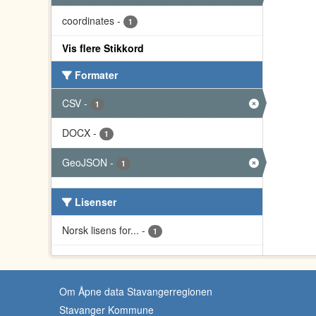
coordinates
-
1
Vis flere Stikkord
Formater
CSV
-
1
DOCX
-
1
GeoJSON
-
1
Lisenser
Norsk lisens for...
-
1
Om Åpne data Stavangerregionen
Stavanger Kommune