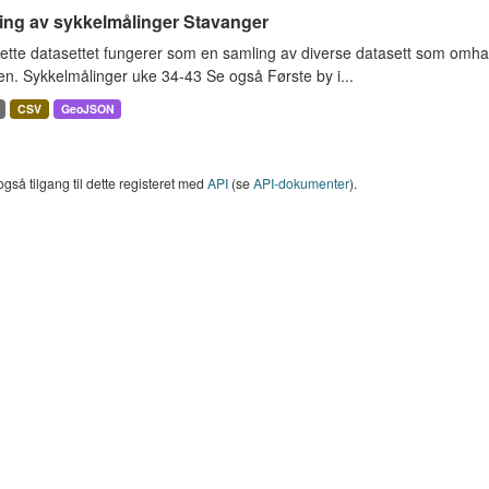
ing av sykkelmålinger Stavanger
ette datasettet fungerer som en samling av diverse datasett som omha
en. Sykkelmålinger uke 34-43 Se også Første by i...
CSV
GeoJSON
også tilgang til dette registeret med
API
(se
API-dokumenter
).