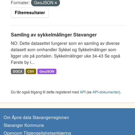
Formater:
GeoJSON
Filterresultater
Samling av sykkelmålinger Stavanger
NO: Dette datasettet fungerer som en samling av diverse
datasett som omhandler Sykkel og Sykkelmålinger som
ligger ute på portalen. Sykkelmålinger uke 34-43 Se også
Første by i...
DOCX
CSV
GeoJSON
Du får også tilgang til dette registeret med
API
(se
API-dokumenter
).
Om Åpne data Stavangerregionen
Stavanger Kommune
Opencom Tilgjengelighetserklæring