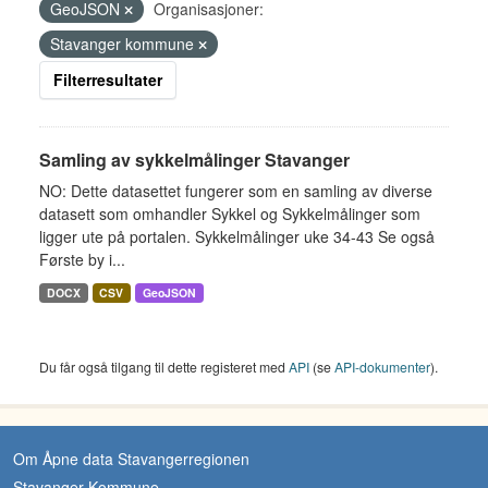
GeoJSON
Organisasjoner:
Stavanger kommune
Filterresultater
Samling av sykkelmålinger Stavanger
NO: Dette datasettet fungerer som en samling av diverse
datasett som omhandler Sykkel og Sykkelmålinger som
ligger ute på portalen. Sykkelmålinger uke 34-43 Se også
Første by i...
DOCX
CSV
GeoJSON
Du får også tilgang til dette registeret med
API
(se
API-dokumenter
).
Om Åpne data Stavangerregionen
Stavanger Kommune