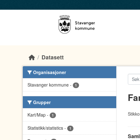
Skip to main content
Datasett
Organisasjoner
Stavanger kommune
-
1
Fa
Grupper
Stikko
Kart/Map
-
1
Statistikk/statistics
-
1
Saml