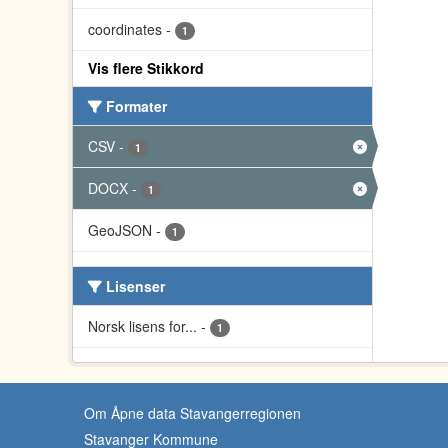
coordinates
-
1
Vis flere Stikkord
Formater
CSV
-
1
DOCX
-
1
GeoJSON
-
1
Lisenser
Norsk lisens for...
-
1
Om Åpne data Stavangerregionen
Stavanger Kommune