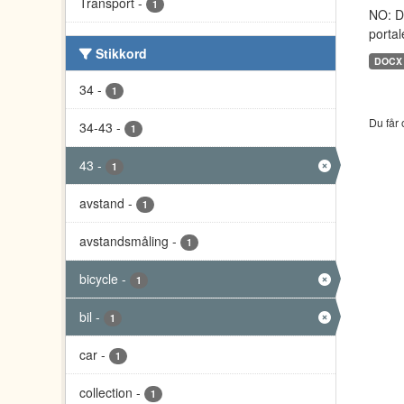
Transport
-
1
NO: D
portal
Stikkord
DOCX
34
-
1
Du får 
34-43
-
1
43
-
1
avstand
-
1
avstandsmåling
-
1
bicycle
-
1
bil
-
1
car
-
1
collection
-
1