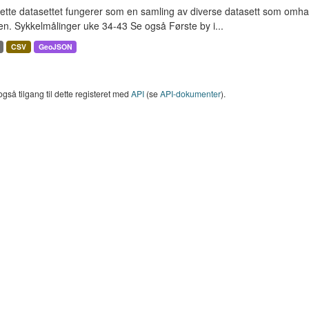
ette datasettet fungerer som en samling av diverse datasett som omha
en. Sykkelmålinger uke 34-43 Se også Første by i...
CSV
GeoJSON
også tilgang til dette registeret med
API
(se
API-dokumenter
).