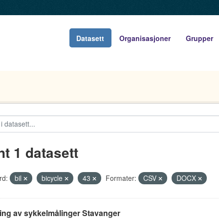
Datasett
Organisasjoner
Grupper
nt 1 datasett
rd:
bil
bicycle
43
Formater:
CSV
DOCX
ing av sykkelmålinger Stavanger