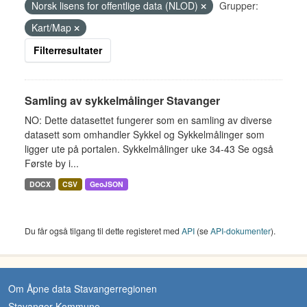
Norsk lisens for offentlige data (NLOD)
Grupper:
Kart/Map
Filterresultater
Samling av sykkelmålinger Stavanger
NO: Dette datasettet fungerer som en samling av diverse
datasett som omhandler Sykkel og Sykkelmålinger som
ligger ute på portalen. Sykkelmålinger uke 34-43 Se også
Første by i...
DOCX
CSV
GeoJSON
Du får også tilgang til dette registeret med
API
(se
API-dokumenter
).
Om Åpne data Stavangerregionen
Stavanger Kommune