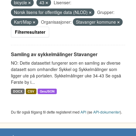
bicycle
43
Lisenser:
Norsk lisens for offentlige data (NLOD)
Grupper:
Kart/Map
Organisasjoner:
Stavanger kommune
Filterresultater
Samling av sykkelmålinger Stavanger
NO: Dette datasettet fungerer som en samling av diverse
datasett som omhandler Sykkel og Sykkelmålinger som
ligger ute på portalen. Sykkelmålinger uke 34-43 Se også
Første by i...
DOCX
CSV
GeoJSON
Du får også tilgang til dette registeret med
API
(se
API-dokumenter
).