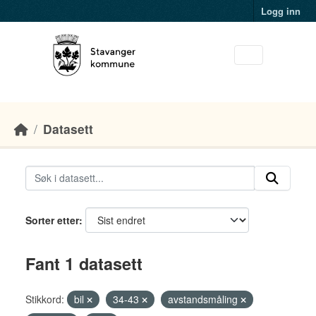
Skip to main content
Logg inn
Datasett
Sorter etter
Fant 1 datasett
Stikkord:
bil
34-43
avstandsmåling