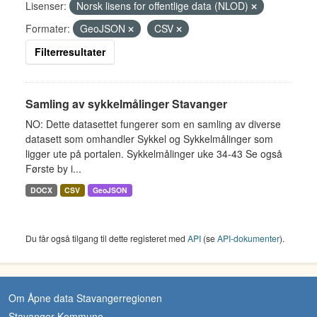
Lisenser:
Norsk lisens for offentlige data (NLOD)
Formater:
GeoJSON
CSV
Filterresultater
Samling av sykkelmålinger Stavanger
NO: Dette datasettet fungerer som en samling av diverse
datasett som omhandler Sykkel og Sykkelmålinger som
ligger ute på portalen. Sykkelmålinger uke 34-43 Se også
Første by i...
DOCX
CSV
GeoJSON
Du får også tilgang til dette registeret med
API
(se
API-dokumenter
).
Om Åpne data Stavangerregionen
Stavanger Kommune