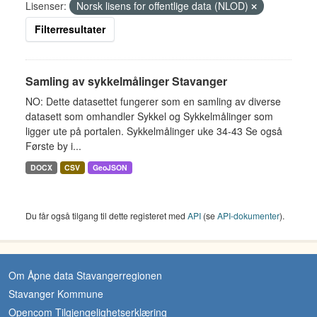
Lisenser:
Norsk lisens for offentlige data (NLOD)
Filterresultater
Samling av sykkelmålinger Stavanger
NO: Dette datasettet fungerer som en samling av diverse
datasett som omhandler Sykkel og Sykkelmålinger som
ligger ute på portalen. Sykkelmålinger uke 34-43 Se også
Første by i...
DOCX
CSV
GeoJSON
Du får også tilgang til dette registeret med
API
(se
API-dokumenter
).
Om Åpne data Stavangerregionen
Stavanger Kommune
Opencom Tilgjengelighetserklæring