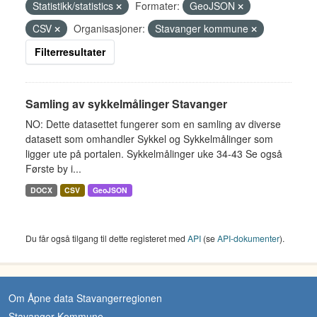
Statistikk/statistics
Formater:
GeoJSON
CSV
Organisasjoner:
Stavanger kommune
Filterresultater
Samling av sykkelmålinger Stavanger
NO: Dette datasettet fungerer som en samling av diverse
datasett som omhandler Sykkel og Sykkelmålinger som
ligger ute på portalen. Sykkelmålinger uke 34-43 Se også
Første by i...
DOCX
CSV
GeoJSON
Du får også tilgang til dette registeret med
API
(se
API-dokumenter
).
Om Åpne data Stavangerregionen
Stavanger Kommune