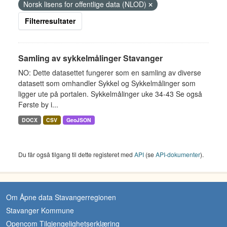
Norsk lisens for offentlige data (NLOD)
Filterresultater
Samling av sykkelmålinger Stavanger
NO: Dette datasettet fungerer som en samling av diverse
datasett som omhandler Sykkel og Sykkelmålinger som
ligger ute på portalen. Sykkelmålinger uke 34-43 Se også
Første by i...
DOCX
CSV
GeoJSON
Du får også tilgang til dette registeret med
API
(se
API-dokumenter
).
Om Åpne data Stavangerregionen
Stavanger Kommune
Opencom Tilgjengelighetserklæring