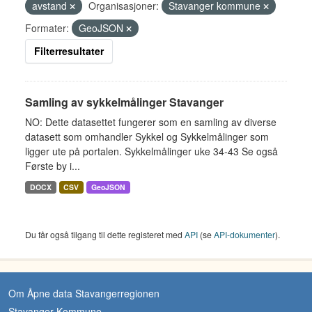
avstand
Organisasjoner:
Stavanger kommune
Formater:
GeoJSON
Filterresultater
Samling av sykkelmålinger Stavanger
NO: Dette datasettet fungerer som en samling av diverse
datasett som omhandler Sykkel og Sykkelmålinger som
ligger ute på portalen. Sykkelmålinger uke 34-43 Se også
Første by i...
DOCX
CSV
GeoJSON
Du får også tilgang til dette registeret med
API
(se
API-dokumenter
).
Om Åpne data Stavangerregionen
Stavanger Kommune