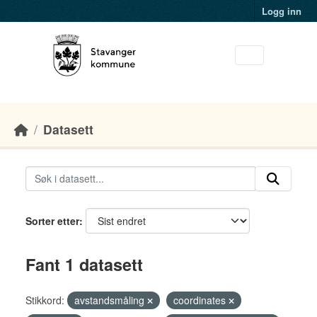
Skip to main content
Logg inn
Datasett
Sorter etter
Fant 1 datasett
Stikkord:
avstandsmåling
coordinates