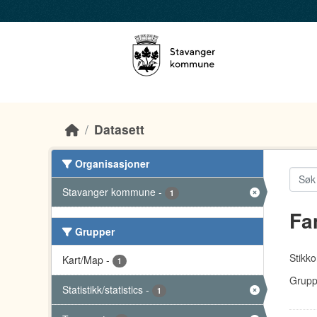
Skip to main content
Datasett
Organisasjoner
Stavanger kommune
-
1
Fa
Grupper
Stikko
Kart/Map
-
1
Grupp
Statistikk/statistics
-
1