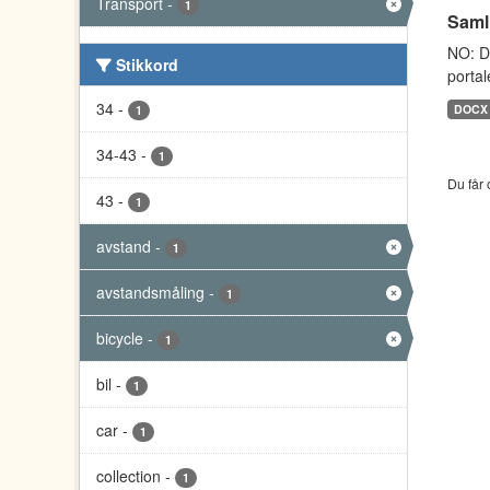
Transport
-
1
Saml
NO: D
Stikkord
portal
34
-
DOCX
1
34-43
-
1
Du får 
43
-
1
avstand
-
1
avstandsmåling
-
1
bicycle
-
1
bil
-
1
car
-
1
collection
-
1