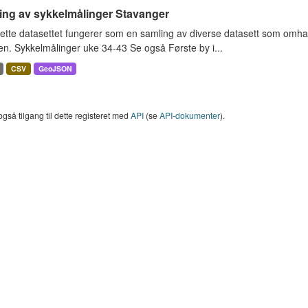
ing av sykkelmålinger Stavanger
ette datasettet fungerer som en samling av diverse datasett som omha
en. Sykkelmålinger uke 34-43 Se også Første by i...
CSV
GeoJSON
også tilgang til dette registeret med
API
(se
API-dokumenter
).