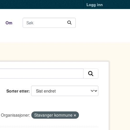
Logg inn
Om
Sorter etter
Organisasjoner:
Stavanger kommune