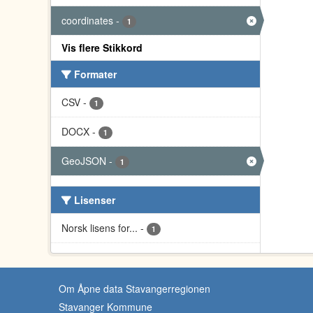
coordinates
-
1
Vis flere Stikkord
Formater
CSV
-
1
DOCX
-
1
GeoJSON
-
1
Lisenser
Norsk lisens for...
-
1
Om Åpne data Stavangerregionen
Stavanger Kommune