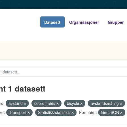
Datasett
Organisasjoner
Grupper
nt 1 datasett
rd:
avstand
coordinates
bicycle
avstandsmåling
er:
Transport
Statistikk/statistics
Formater:
GeoJSON