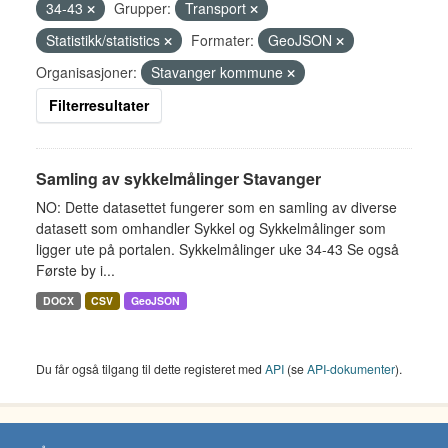
34-43
Grupper:
Transport
Statistikk/statistics
Formater:
GeoJSON
Organisasjoner:
Stavanger kommune
Filterresultater
Samling av sykkelmålinger Stavanger
NO: Dette datasettet fungerer som en samling av diverse
datasett som omhandler Sykkel og Sykkelmålinger som
ligger ute på portalen. Sykkelmålinger uke 34-43 Se også
Første by i...
DOCX
CSV
GeoJSON
Du får også tilgang til dette registeret med
API
(se
API-dokumenter
).