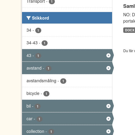
Transport
-
1
Saml
NO: D
Stikkord
portal
34
-
DOCX
1
34-43
-
1
Du får 
43
-
1
avstand
-
1
avstandsmåling
-
1
bicycle
-
1
bil
-
1
car
-
1
collection
-
1