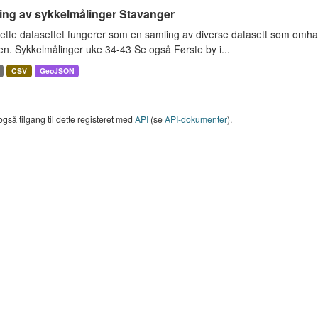
ing av sykkelmålinger Stavanger
ette datasettet fungerer som en samling av diverse datasett som omha
en. Sykkelmålinger uke 34-43 Se også Første by i...
CSV
GeoJSON
også tilgang til dette registeret med
API
(se
API-dokumenter
).