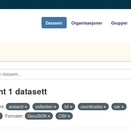
Datasett
Organisasjoner
Grupper
nt 1 datasett
rd:
avstand
collection
bil
coordinates
car
Formater:
GeoJSON
CSV