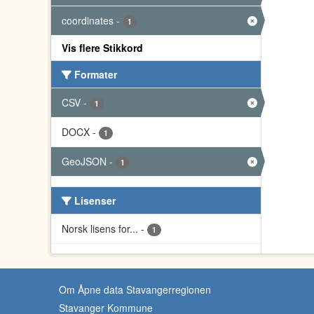
coordinates
-
1
Vis flere Stikkord
Formater
CSV
-
1
DOCX
-
1
GeoJSON
-
1
Lisenser
Norsk lisens for...
-
1
Om Åpne data Stavangerregionen
Stavanger Kommune