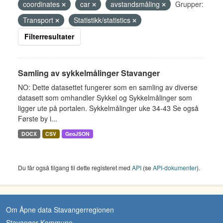
coordinates
car
avstandsmåling
Grupper:
Transport
Statistikk/statistics
Filterresultater
Samling av sykkelmålinger Stavanger
NO: Dette datasettet fungerer som en samling av diverse
datasett som omhandler Sykkel og Sykkelmålinger som
ligger ute på portalen. Sykkelmålinger uke 34-43 Se også
Første by i...
DOCX
CSV
GeoJSON
Du får også tilgang til dette registeret med
API
(se
API-dokumenter
).
Om Åpne data Stavangerregionen
Stavanger Kommune