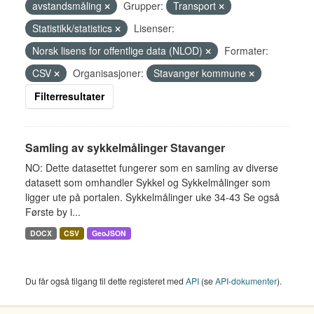
avstandsmåling
Grupper:
Transport
Statistikk/statistics
Lisenser:
Norsk lisens for offentlige data (NLOD)
Formater:
CSV
Organisasjoner:
Stavanger kommune
Filterresultater
Samling av sykkelmålinger Stavanger
NO: Dette datasettet fungerer som en samling av diverse
datasett som omhandler Sykkel og Sykkelmålinger som
ligger ute på portalen. Sykkelmålinger uke 34-43 Se også
Første by i...
DOCX
CSV
GeoJSON
Du får også tilgang til dette registeret med
API
(se
API-dokumenter
).