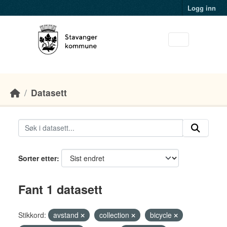
Skip to main content
Logg inn
Datasett
Sorter etter
Fant 1 datasett
Stikkord:
avstand
collection
bicycle