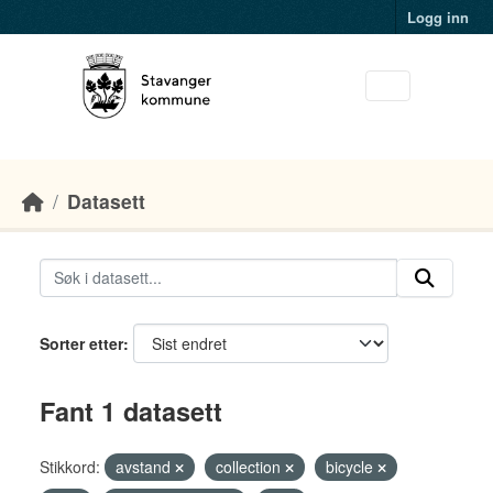
Skip to main content
Logg inn
Datasett
Sorter etter
Fant 1 datasett
Stikkord:
avstand
collection
bicycle