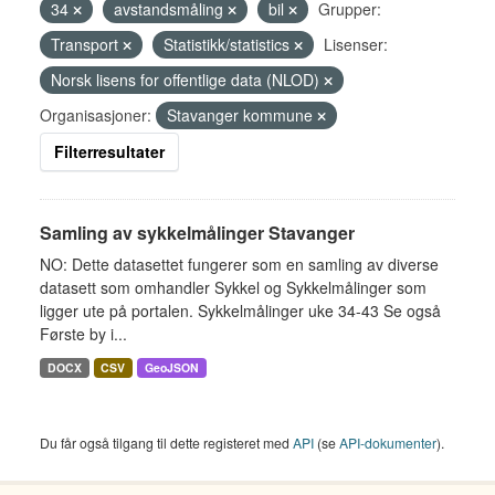
34
avstandsmåling
bil
Grupper:
Transport
Statistikk/statistics
Lisenser:
Norsk lisens for offentlige data (NLOD)
Organisasjoner:
Stavanger kommune
Filterresultater
Samling av sykkelmålinger Stavanger
NO: Dette datasettet fungerer som en samling av diverse
datasett som omhandler Sykkel og Sykkelmålinger som
ligger ute på portalen. Sykkelmålinger uke 34-43 Se også
Første by i...
DOCX
CSV
GeoJSON
Du får også tilgang til dette registeret med
API
(se
API-dokumenter
).