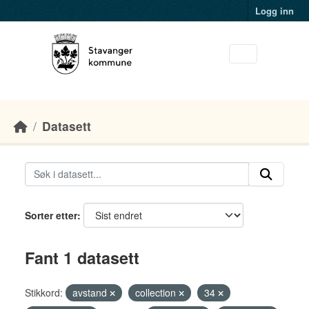
Skip to main content
Logg inn
Datasett
Sorter etter
Fant 1 datasett
Stikkord:
avstand
collection
34