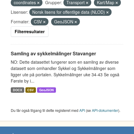
coordinates
Grupper:
Transport
Kart/Map
Lisenser:
Norsk lisens for offentlige data (NLOD)
Formater:
CSV
GeoJSON
Filterresultater
Samling av sykkelmålinger Stavanger
NO: Dette datasettet fungerer som en samling av diverse
datasett som omhandler Sykkel og Sykkelmålinger som
ligger ute på portalen. Sykkelmålinger uke 34-43 Se også
Første by i...
DOCX
CSV
GeoJSON
Du får også tilgang til dette registeret med
API
(se
API-dokumenter
).