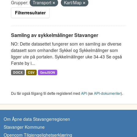
Grupper:
Transport
Kart/Map
Filterresultater
Samling av sykkelmålinger Stavanger
NO: Dette datasettet fungerer som en samling av diverse
datasett som omhandler Sykkel og Sykkelmålinger som
ligger ute på portalen. Sykkelmålinger uke 34-43 Se også
Første by i...
DOCX
CSV
GeoJSON
Du får også tilgang til dette registeret med
API
(se
API-dokumenter
).
Om Åpne data Stavangerregionen
Stavanger Kommune
Opencom Tilgjengelighetserklæring