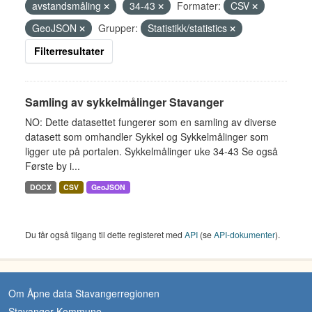
avstandsmåling
34-43
Formater:
CSV
GeoJSON
Grupper:
Statistikk/statistics
Filterresultater
Samling av sykkelmålinger Stavanger
NO: Dette datasettet fungerer som en samling av diverse
datasett som omhandler Sykkel og Sykkelmålinger som
ligger ute på portalen. Sykkelmålinger uke 34-43 Se også
Første by i...
DOCX
CSV
GeoJSON
Du får også tilgang til dette registeret med
API
(se
API-dokumenter
).
Om Åpne data Stavangerregionen
Stavanger Kommune