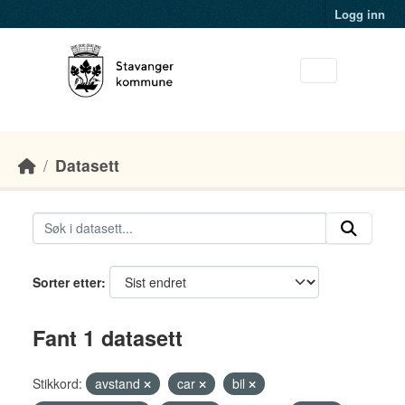
Skip to main content
Logg inn
Datasett
Sorter etter
Fant 1 datasett
Stikkord:
avstand
car
bil